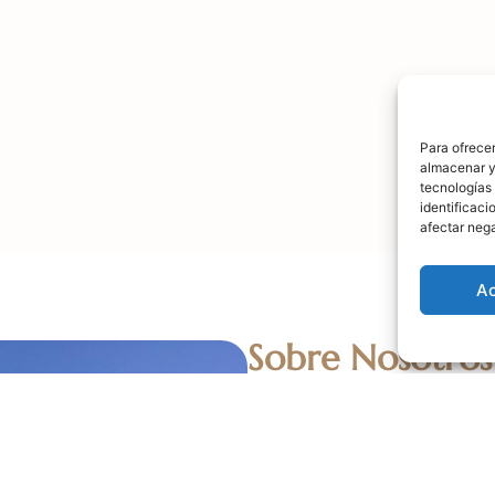
Para ofrecer
almacenar y/
tecnologías
identificaci
afectar nega
A
Sobre Nosotros
Somos una empresa familiar co
e inmobiliario. Nos apasiona 
experiencias inolvidables en
historia y compromiso con el 