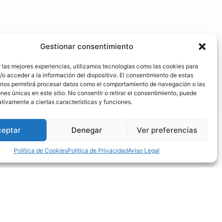
Gestionar consentimiento
 las mejores experiencias, utilizamos tecnologías como las cookies para
o acceder a la información del dispositivo. El consentimiento de estas
 nos permitirá procesar datos como el comportamiento de navegación o las
ones únicas en este sitio. No consentir o retirar el consentimiento, puede
tivamente a ciertas características y funciones.
ceptar
Denegar
Ver preferencias
Política de Cookies
Política de Privacidad
Aviso Legal
n años de experiencia en el sector turístico
ofrecer alojamientos sostenibles y
 La Gomera. Descubre más sobre nuestra
turismo responsable.